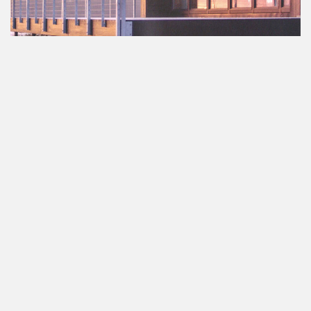

时代建筑
中国
2019/4




