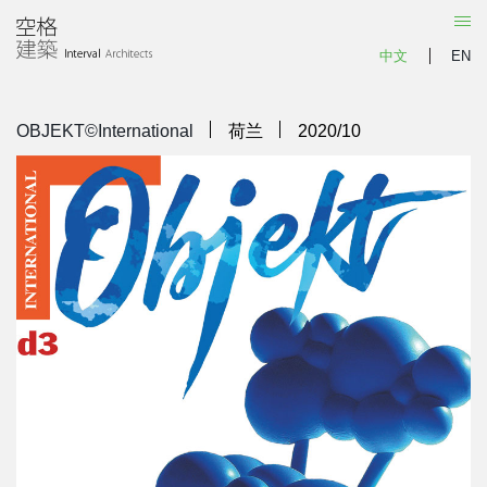


中文
EN


OBJEKT©International
荷兰
2020/10